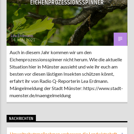
EICHENPROZESSIONSSPINNER
AKTUELLE SENDUNG
COFFEESHOP
Lea Erdmann
14. MAI 2021
09:00
12:00
Auch in diesem Jahr kommen wir um den
Eichenprozessionsspinner nicht herum. Wie die aktuelle
ZU HÖREN IN
Münster
90,9 MHz
Steinfurt
103,9 MHz
Situation hier in Münster aussieht und wie ihr euch am
besten vor diesen lästigen Insekten schützen könnt,
erfahrt ihr von Radio Q-Reporterin Lea Erdmann.
Mängelmeldung der Stadt Münster: https://www.stadt-
muenster.de/maengelmeldung
NACHRICHTEN
Umweltschutzmaßnahmen verbessern die Landwirtschaft