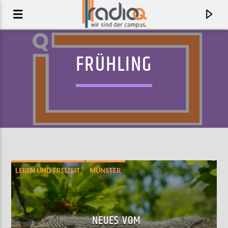
FRÜHLING
LEBEN UND FREIZEIT
MÜNSTER
AKTUELLER TRACK
ORGANOID
NEUES VOM
DREAM NAILS