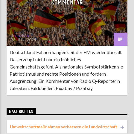
KOMMENTAR
AKTUELLE SENDUNG
MOEBIUS
Redaktion
28. JUNI 2024
00:00
09:00
Deutschland Fahnen hängen seit der EM wieder überall.
Das erzeugt nicht nur ein fröhliches
ZU HÖREN IN
Münster
90,9 MHz
Steinfurt
103,9 MHz
Gemeinschaftsgefühl. Als nationales Symbol stärken sie
Patriotismus und rechte Positionen und fördern
Ausgrenzung. Ein Kommentar von Radio Q-Reporterin
Jule Stein. Bildquellen: Pixabay / Pixabay
NACHRICHTEN
Umweltschutzmaßnahmen verbessern die Landwirtschaft