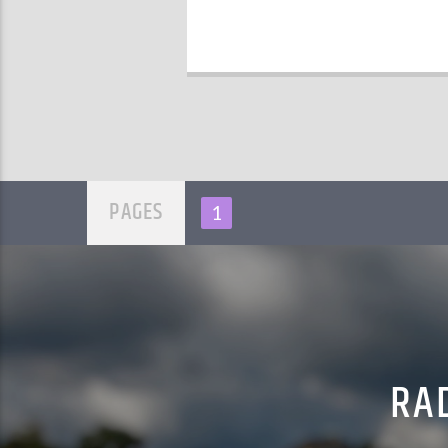
PAGES
1
RAD