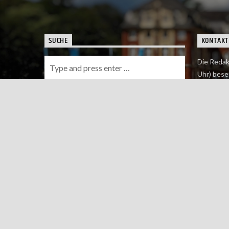
SUCHE
KONTAKT
Die Redak
Uhr) bese
Wie du uns