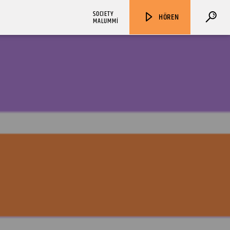
SOCIETY
HÖREN
MALUMMÍ
ZU HÖREN IN
Münster
90,9 MHz
Steinfurt
103,9 MHz