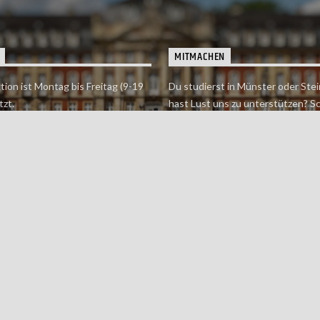
MITMACHEN
tion ist Montag bis Freitag (9-19
Du studierst in Münster oder Stei
tzt.
hast Lust uns zu unterstützen? S
 erreichst findet du hier.
einfach in der Redaktion vorbei o
dich bei uns.
Jetzt mitmachen