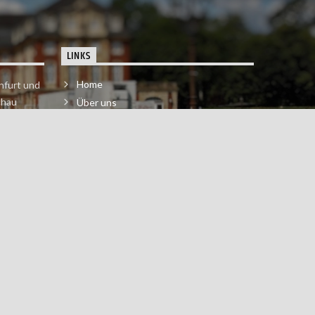
LINKS
Home
nfurt und
chau
Über uns
der melde
Impressum & Datenschutzerklärung