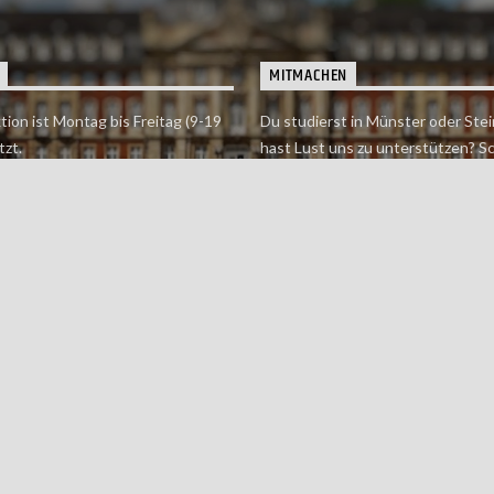
MITMACHEN
tion ist Montag bis Freitag (9-19
Du studierst in Münster oder Stei
tzt.
hast Lust uns zu unterstützen? S
 erreichst findet du hier.
einfach in der Redaktion vorbei o
dich bei uns.
Jetzt mitmachen