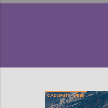
QURZ GEFASST
WISSEN