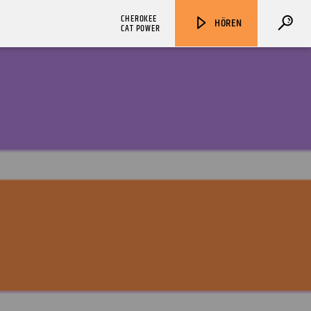
CHEROKEE
HÖREN
CAT POWER
ZU HÖREN IN
Münster
90,9 MHz
Steinfurt
103,9 MHz