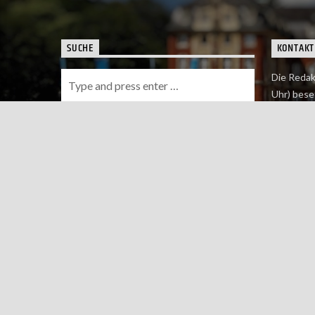
SUCHE
KONTAKT
Die Redak
Uhr) bese
Wie du uns