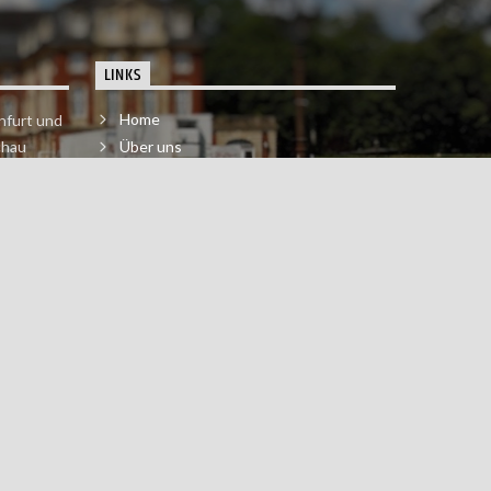
LINKS
Home
nfurt und
chau
Über uns
der melde
Impressum & Datenschutzerklärung