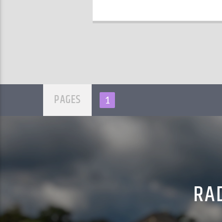
PAGES
1
RAD