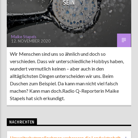
SEIN
AKTUELLE SENDUNG
MOEBIUS
Maike Stapels
12. NOVEMBER 2020
00:00
09:00
Wir Menschen sind uns so ähnlich und doch so
verschieden. Dass wir unterschiedliche Hobbys haben,
ZU HÖREN IN
Münster
90,9 MHz
Steinfurt
103,9 MHz
wundert vermutlich keinen – aber auch in den
alltäglichsten Dingen unterscheiden wir uns. Beim
Duschen zum Beispiel. Da kann man nicht viel falsch
machen? Kann man doch.Radio Q-Reporterin Maike
Stapels hat sich erkundigt.
NACHRICHTEN
Umweltschutzmaßnahmen verbessern die Landwirtschaft