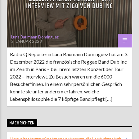
INTERVIEW MIT ZIGO VON DUB INC
AKTUELLE SENDUNG
COFFEESHOP
Luna Baumann Dominguez
2. JANUAR 2023
09:00
12:00
Radio Q Reporterin Luna Baumann Dominguez hat am 3.
Dezember 2022 die französische Reggae Band Dub Inc
ZU HÖREN IN
Münster
90,9 MHz
Steinfurt
103,9 MHz
im Zenith in Paris – bei ihrem letzten Konzert der Tour
2022 – interviewt. Zu Besuch waren um die 6000
Besucher*innen. In einem sehr persönlichen Gespräch
konnte sie unter anderem erfahren, welche
Lebensphilosophie die 7 köpfige Band pflegt […]
NACHRICHTEN
Umweltschutzmaßnahmen verbessern die Landwirtschaft