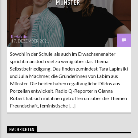
MÜNSTER!
AKTUELLE SENDUNG
COFFEESHOP
Redaktion
17. DEZEMBER 2021
09:00
12:00
Sowohl in der Schule, als auch im Erwachsenenalter
spricht man doch viel zu wenig über das Thema
ZU HÖREN IN
Münster
90,9 MHz
Steinfurt
103,9 MHz
Selbstbefriedigung. Das finden zumindest Tara Lapinsiki
und Julia Machmer, die Gründerinnen von Labim aus
Münster. Die beiden haben regaltaugliche Dildos aus
Porzellan entwickelt. Radio Q-Reporterin Gianna
Robert hat sich mit ihnen getroffen um über die Themen
Freundschaft, feministische […]
NACHRICHTEN