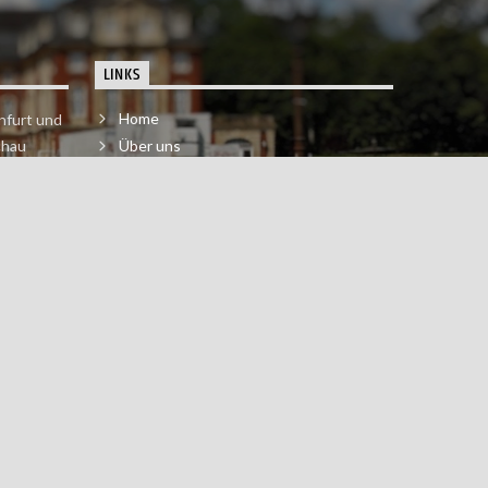
LINKS
Home
nfurt und
chau
Über uns
der melde
Impressum & Datenschutzerklärung