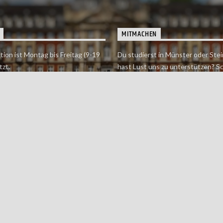
MITMACHEN
tion ist Montag bis Freitag (9-19
Du studierst in Münster oder Stei
tzt.
hast Lust uns zu unterstützen? S
 erreichst findet du hier.
einfach in der Redaktion vorbei o
dich bei uns.
Jetzt mitmachen