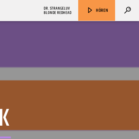
DR. STRANGELUV
HÖREN
BLONDE REDHEAD
ZU HÖREN IN
Münster
90,9 MHz
Steinfurt
103,9 MHz
K