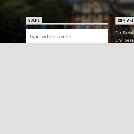
SUCHE
KONTAKT
Die Redak
Uhr) bese
Wie du uns