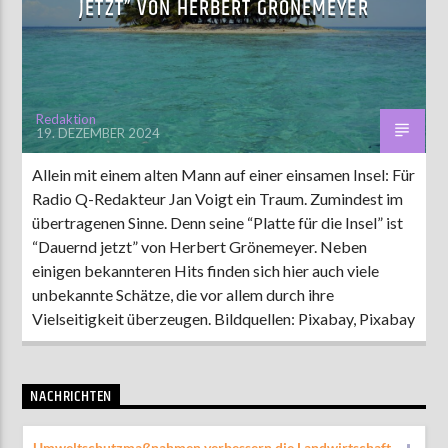
JETZT” VON HERBERT GRÖNEMEYER
AKTUELLE SENDUNG
MOEBIUS
Redaktion
19. DEZEMBER 2024
00:00
09:00
Allein mit einem alten Mann auf einer einsamen Insel: Für
Radio Q-Redakteur Jan Voigt ein Traum. Zumindest im
ZU HÖREN IN
Münster
90,9 MHz
Steinfurt
103,9 MHz
übertragenen Sinne. Denn seine “Platte für die Insel” ist
“Dauernd jetzt” von Herbert Grönemeyer. Neben
einigen bekannteren Hits finden sich hier auch viele
unbekannte Schätze, die vor allem durch ihre
Vielseitigkeit überzeugen. Bildquellen: Pixabay, Pixabay
NACHRICHTEN
Umweltschutzmaßnahmen verbessern die Landwirtschaft