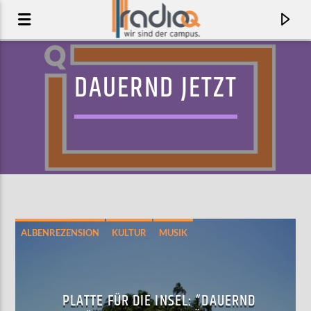
DAUERND JETZT
ALBENREZENSION
KULTUR
MUSIK
AKTUELLER TRACK
DEATH VALLEY FRIDGE MAGNET
PLATTE FÜR DIE INSEL: “DAUERND
SOAK