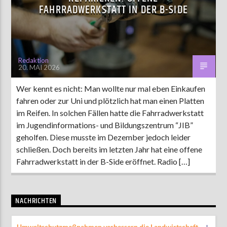
FAHRRADWERKSTATT IN DER B-SIDE
AKTUELLE SENDUNG
MOEBIUS
Redaktion
20. MAI 2026
12:00
24:00
Wer kennt es nicht: Man wollte nur mal eben Einkaufen
fahren oder zur Uni und plötzlich hat man einen Platten
ZU HÖREN IN
Münster
90,9 MHz
Steinfurt
103,9 MHz
im Reifen. In solchen Fällen hatte die Fahrradwerkstatt
im Jugendinformations- und Bildungszentrum “JIB”
geholfen. Diese musste im Dezember jedoch leider
schließen. Doch bereits im letzten Jahr hat eine offene
Fahrradwerkstatt in der B-Side eröffnet. Radio […]
NACHRICHTEN
Umweltschutzmaßnahmen verbessern die Landwirtschaft