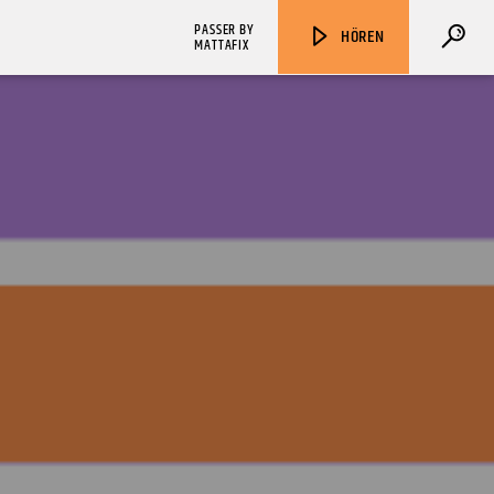
PASSER BY
HÖREN
MATTAFIX
ZU HÖREN IN
Münster
90,9 MHz
Steinfurt
103,9 MHz