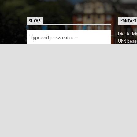
SUCHE
KONTAKT
Die Redak
Uhr) bese
Wie du uns