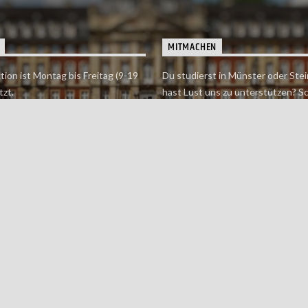
MITMACHEN
tion ist Montag bis Freitag (9-19
Du studierst in Münster oder Stei
tzt.
hast Lust uns zu unterstützen? S
 erreichst findet du hier.
einfach in der Redaktion vorbei o
dich bei uns.
Jetzt mitmachen