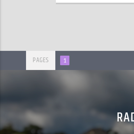
PAGES
1
RAD