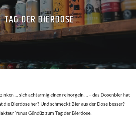
TAG DER BIERDOSE
rzinken … sich achtarmig einen reinorgeln … – das Dosenbier hat
die Bierdose her? Und schmeckt Bier aus der Dose besser?
akteur Yunus Gündüz zum Tag der Bierdose.