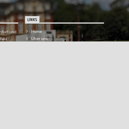
LINKS
Home
nfurt und
chau
Über uns
der melde
Impressum & Datenschutzerklärung