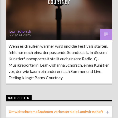
COURTNEY
AKTUELLE SENDUNG
MOEBIUS
Leah Schorsch
22. MAI 2025
00:00
18:00
Wenn es draußen wärmer wird und die Festivals starten,
fehlt nur noch eins: der passende Soundtrack. In diesem
ZU HÖREN IN
Münster
90,9 MHz
Steinfurt
103,9 MHz
Künstler*innenportrait stellt euch unsere Radio Q-
Musikreporterin, Leah-Johanna Schorsch, einen Künstler
vor, der wie kaum ein anderer nach Sommer und Live-
Feeling klingt: Barns Courtney.
NACHRICHTEN
Umweltschutzmaßnahmen verbessern die Landwirtschaft