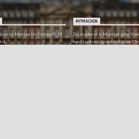
MITMACHEN
tion ist Montag bis Freitag (9-19
Du studierst in Münster oder Stei
tzt.
hast Lust uns zu unterstützen? S
 erreichst findet du hier.
einfach in der Redaktion vorbei o
dich bei uns.
Jetzt mitmachen