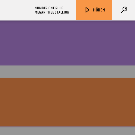
NUMBER ONE RULE
HÖREN
MEGAN THEE STALLION
ZU HÖREN IN
Münster
90,9 MHz
Steinfurt
103,9 MHz