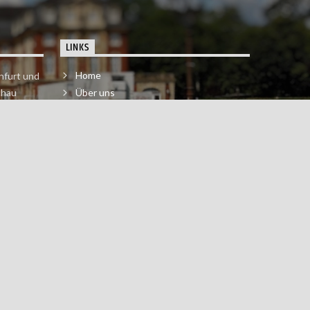
LINKS
Home
nfurt und
chau
Über uns
der melde
Impressum & Datenschutzerklärung