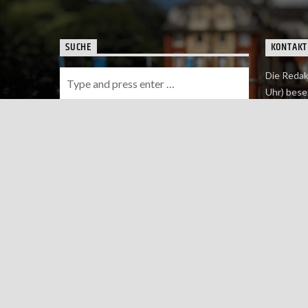
SUCHE
KONTAKT
Die Redak
Uhr) bese
Wie du uns