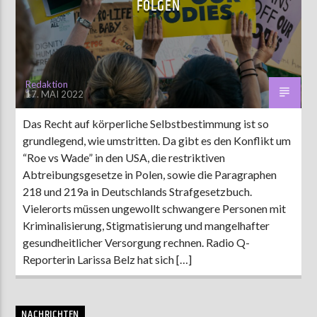
FOLGEN
AKTUELLE SENDUNG
MOEBIUS
Redaktion
17. MAI 2022
12:00
18:00
Das Recht auf körperliche Selbstbestimmung ist so
grundlegend, wie umstritten. Da gibt es den Konflikt um
ZU HÖREN IN
Münster
90,9 MHz
Steinfurt
103,9 MHz
“Roe vs Wade” in den USA, die restriktiven
Abtreibungsgesetze in Polen, sowie die Paragraphen
218 und 219a in Deutschlands Strafgesetzbuch.
Vielerorts müssen ungewollt schwangere Personen mit
Kriminalisierung, Stigmatisierung und mangelhafter
gesundheitlicher Versorgung rechnen. Radio Q-
Reporterin Larissa Belz hat sich […]
NACHRICHTEN