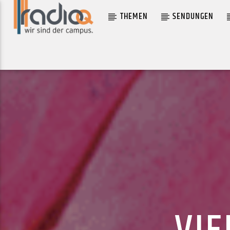
THEMEN
SENDUNGEN
AKTUELLER TRACK
TWO TENS (FEAT. ANDERSON .PAAK)
CORDAE; ANDERSON .PAAK