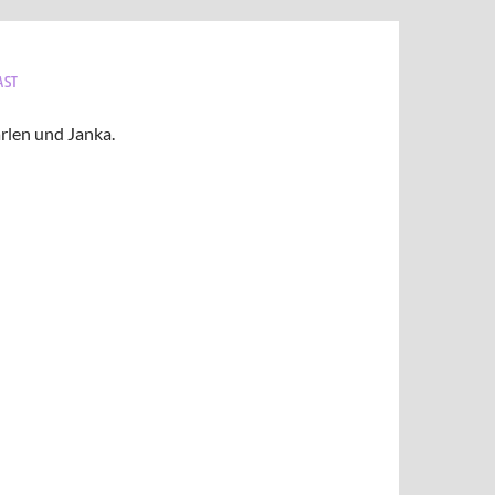
AST
rlen und Janka.
nd jede Menge Fun-Facts. Bei Viel Lärm um
en und Janka regelmäßig über die Welt der
turliebhaber und alle die es werden wollen.