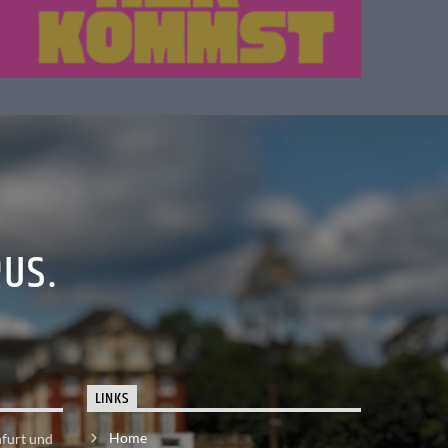
PUS.
LINKS
Home
nfurt und