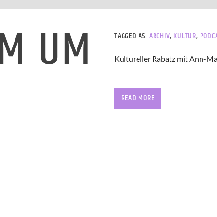
RM UM
TAGGED AS:
ARCHIV
,
KULTUR
,
PODC
Kultureller Rabatz mit Ann-Ma
Ein Mikro, zwei Kulturnerds u
Nichts tauschen sich Ann-Marl
READ MORE
Kultur aus. Der Podcast für Kul
Gibt’s auch auf Spotify.