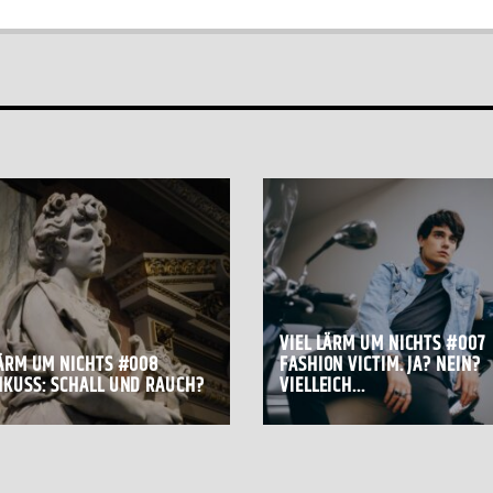
VIEL LÄRM UM NICHTS #007
LÄRM UM NICHTS #008
FASHION VICTIM. JA? NEIN?
KUSS: SCHALL UND RAUCH?
VIELLEICH...