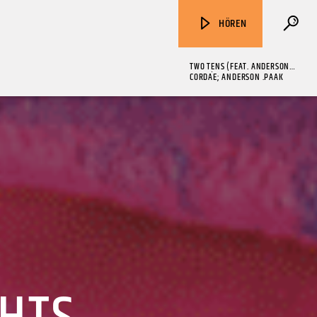
HÖREN
TWO TENS (FEAT. ANDERSON
.PAAK)
CORDAE; ANDERSON .PAAK
ZU HÖREN IN
Münster
90,9 MHz
Steinfurt
103,9 MHz