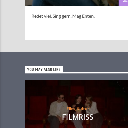
Redet viel. Sing gern. Mag Enten.
YOU MAY ALSO LIKE
Film
,
Kultur
FILMRISS