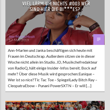
VIEL LÄRM UM NICHTS #003 WER
SIND HIER DIE BI***ES?
Ann-Marlen Hoolt
17. MAI 2019
Ann-Marlen und Janka beschäftigen sich heute mit
Frauen im Deutschrap. Außerdem sitzen sie in dieser
Woche nicht allein im Studio. JD, Musikchefredakteur
von RadioQ, hält einige Insider-Infos bereit. Bock auf
mehr? Über diese Musik wird gesprochen:Eunique –
Wer ist so nice?Tic Tac Toe – SpiegelLady Bitch Ray –
CleopatraEbow – Punani PowerSXTN – Er will […]
KULTUR
LEBEN UND FREIZEIT
PODCAST