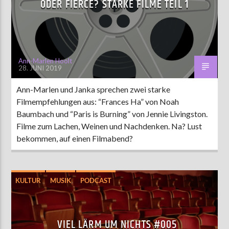
ODER FIERCE? STARKE FILME TEIL 1
Ann-Marlen Hoolt
28. JUNI 2019
Ann-Marlen und Janka sprechen zwei starke
Filmempfehlungen aus: “Frances Ha” von Noah
Baumbach und “Paris is Burning” von Jennie Livingston.
Filme zum Lachen, Weinen und Nachdenken. Na? Lust
bekommen, auf einen Filmabend?
KULTUR
MUSIK
PODCAST
VIEL LÄRM UM NICHTS #005