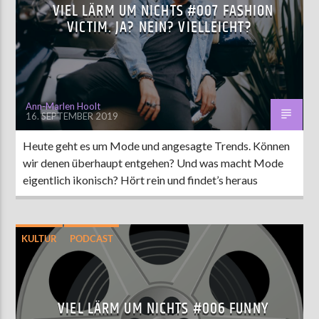
VIEL LÄRM UM NICHTS #007 FASHION
VICTIM. JA? NEIN? VIELLEICHT?
Ann-Marlen Hoolt
16. SEPTEMBER 2019
Heute geht es um Mode und angesagte Trends. Können
wir denen überhaupt entgehen? Und was macht Mode
eigentlich ikonisch? Hört rein und findet’s heraus
KULTUR
PODCAST
VIEL LÄRM UM NICHTS #006 FUNNY