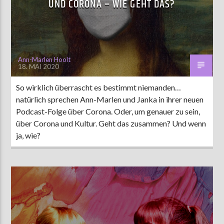
UND CORONA – WIE GEHT DAS?
AKTUELLE SENDUNG
MOEBIUS
Ann-Marlen Hoolt
18. MAI 2020
19:00
24:00
So wirklich überrascht es bestimmt niemanden…
natürlich sprechen Ann-Marlen und Janka in ihrer neuen
ZU HÖREN IN
Münster
90,9 MHz
Steinfurt
103,9 MHz
Podcast-Folge über Corona. Oder, um genauer zu sein,
über Corona und Kultur. Geht das zusammen? Und wenn
ja, wie?