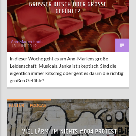
GROSSER KITSCH ODER GROSSE GE
FÜHLE?
Ann-Marlen Hoolt
13. JUNI 2019
In dieser Woche geht es um Ann-Marlens große
Leidenschaft: Musicals. Janka ist skeptisch. Sind die
eigentlich immer kitschig oder geht es da um die richtig
großen Gefühle?
KULTUR
PODCAST
VIEL LÄRM UM NICHTS #004 PROTEST