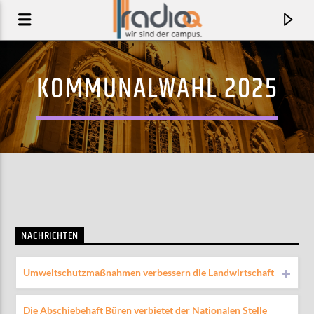
KOMMUNALWAHL 2025
NACHRICHTEN
AKTUELLER TRACK
Umweltschutzmaßnahmen verbessern die Landwirtschaft
MYTH
BEACH HOUSE
Die Abschiebehaft Büren verbietet der Nationalen Stelle