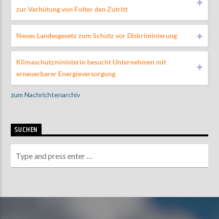
zur Verhütung von Folter den Zutritt
Neues Landesgesetz zum Schutz vor Diskriminierung
AKTUELLE SENDUNG
MOEBIUS
Klimaschutzministerin besucht Unternehmen mit
12:00
18:00
erneuerbarer Energieversorgung
zum Nachrichtenarchiv
ZU HÖREN IN
Münster
90,9 MHz
Steinfurt
103,9 MHz
SUCHEN