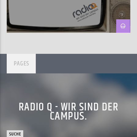
AKTUELLE SENDUNG
MOEBIUS
00:00
18:00
PAGES
ZU HÖREN IN
Münster
90,9 MHz
Steinfurt
103,9 MHz
RADIO Q - WIR SIND DER
CAMPUS.
SUCHE