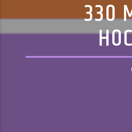
330 
HOC