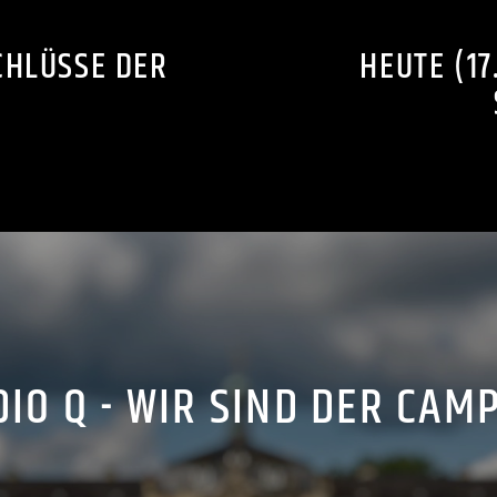
CHLÜSSE DER
HEUTE (17
IO Q - WIR SIND DER CAM