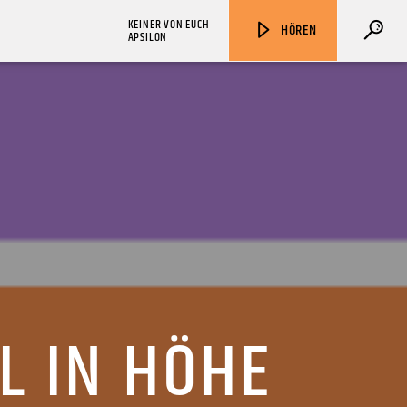
KEINER VON EUCH
HÖREN
APSILON
ZU HÖREN IN
Münster
90,9 MHz
Steinfurt
103,9 MHz
L IN HÖHE