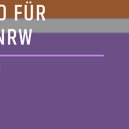
O FÜR
 NRW
1