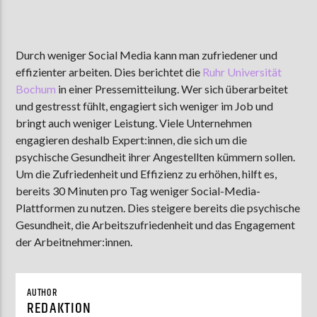
Durch weniger Social Media kann man zufriedener und
AKTUELLE SENDUNG
effizienter arbeiten. Dies berichtet die
Ruhr Universität
MOEBIUS
Bochum
in einer Pressemitteilung. Wer sich überarbeitet
12:00
24:00
und gestresst fühlt, engagiert sich weniger im Job und
bringt auch weniger Leistung. Viele Unternehmen
engagieren deshalb Expert:innen, die sich um die
ZU HÖREN IN
Münster
90,9 MHz
Steinfurt
103,9 MHz
psychische Gesundheit ihrer Angestellten kümmern sollen.
Um die Zufriedenheit und Effizienz zu erhöhen, hilft es,
bereits 30 Minuten pro Tag weniger Social-Media-
Plattformen zu nutzen. Dies steigere bereits die psychische
Gesundheit, die Arbeitszufriedenheit und das Engagement
der Arbeitnehmer:innen.
AUTHOR
REDAKTION