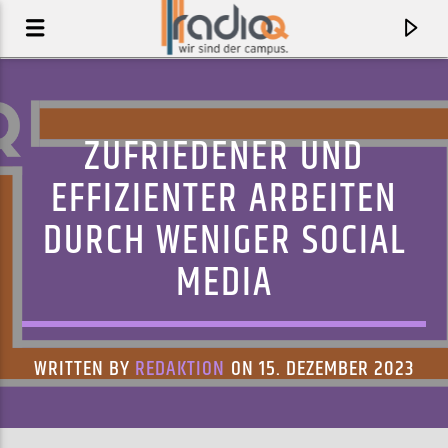
ZUFRIEDENER UND
EFFIZIENTER ARBEITEN
DURCH WENIGER SOCIAL
MEDIA
WRITTEN BY
REDAKTION
ON 15. DEZEMBER 2023
AKTUELLER TRACK
NICE TOWN (ALAIN OGUE REMIX)
METRONOMY X PAN AMSTERDAM