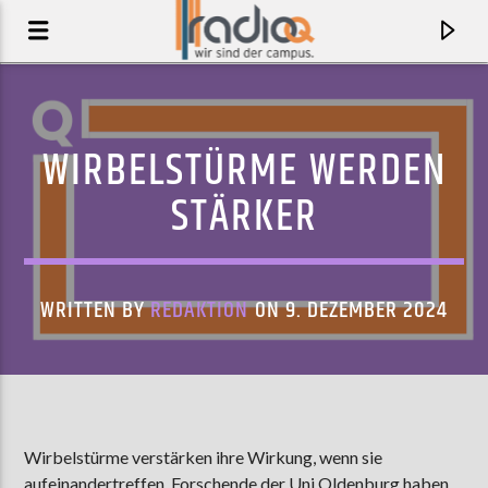
WIRBELSTÜRME WERDEN
STÄRKER
WRITTEN BY
REDAKTION
ON 9. DEZEMBER 2024
AKTUELLER TRACK
SHEILA
Wirbelstürme verstärken ihre Wirkung, wenn sie
JAMIE T
aufeinandertreffen. Forschende der Uni Oldenburg haben