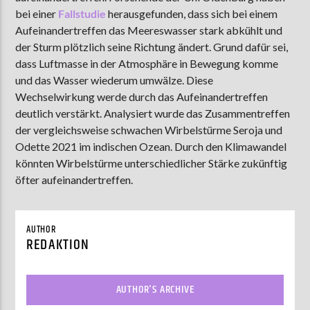
bei einer
Fallstudie
herausgefunden, dass sich bei einem
Aufeinandertreffen das Meereswasser stark abkühlt und
der Sturm plötzlich seine Richtung ändert. Grund dafür sei,
AKTUELLE SENDUNG
dass Luftmasse in der Atmosphäre in Bewegung komme
MOEBIUS
und das Wasser wiederum umwälze. Diese
12:00
24:00
Wechselwirkung werde durch das Aufeinandertreffen
deutlich verstärkt. Analysiert wurde das Zusammentreffen
der vergleichsweise schwachen Wirbelstürme Seroja und
Odette 2021 im indischen Ozean. Durch den Klimawandel
ZU HÖREN IN
Münster
90,9 MHz
Steinfurt
103,9 MHz
könnten Wirbelstürme unterschiedlicher Stärke zukünftig
öfter aufeinandertreffen.
AUTHOR
REDAKTION
AUTHOR'S ARCHIVE