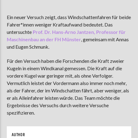
Ein neuer Versuch zeigt, dass Windschattenfahren für beide
Fahrer*innen weniger Kraftaufwand bedeutet. Das
AKTUELLE SENDUNG
COFFEESHOP
untersuchte
Prof. Dr. Hans-Arno Jantzen, Professor für
Maschinenbau an der FH Münster
, gemeinsam mit Annas
09:00
12:00
und Eugen Schmunk.
Für den Versuch haben die Forschenden die Kraft zweier
ZU HÖREN IN
Münster
90,9 MHz
Steinfurt
103,9 MHz
Kugeln in einem Windkanal gemessen. Die Kraft auf die
vordere Kugel war geringer mit, als ohne Verfolger.
Vermutlich leistet der Vordermann also immer noch mehr,
als der Fahrer, der im Windschatten fährt, aber weniger, als
er als Alleinfahrer leisten würde. Das Team möchte die
Ergebnisse des Versuchs durch weitere Versuche
spezifizieren.
AUTHOR