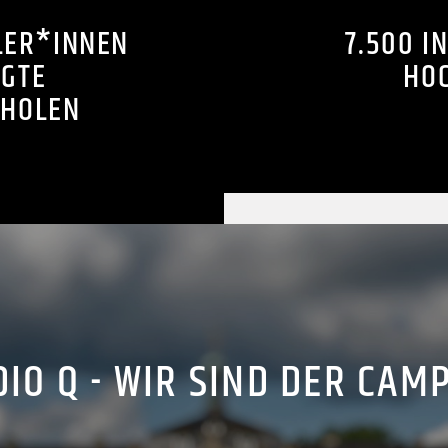
LER*INNEN
7.500 I
NGTE
HO
UHOLEN
IO Q - WIR SIND DER CAM