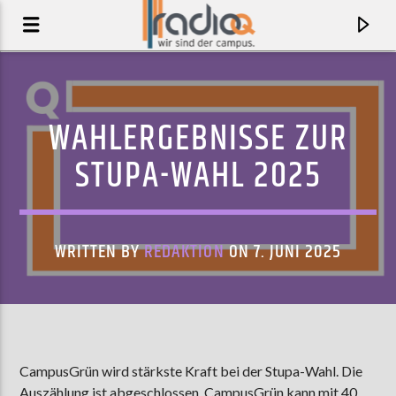
WAHLERGEBNISSE ZUR
STUPA-WAHL 2025
WRITTEN BY
REDAKTION
ON 7. JUNI 2025
AKTUELLER TRACK
INDEPENDENCE STREET
CampusGrün wird stärkste Kraft bei der Stupa-Wahl. Die
STEPHEN MALKMUS & THE JICKS
Auszählung ist abgeschlossen. CampusGrün kann mit 40