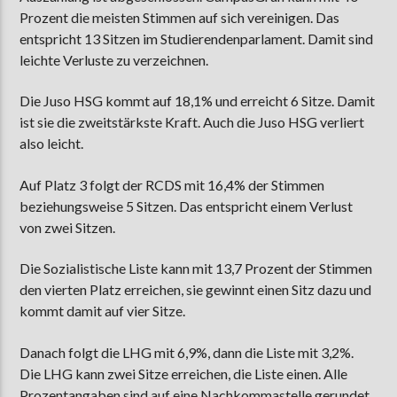
Prozent die meisten Stimmen auf sich vereinigen. Das
entspricht 13 Sitzen im Studierendenparlament. Damit sind
leichte Verluste zu verzeichnen.
AKTUELLE SENDUNG
MOEBIUS
Die Juso HSG kommt auf 18,1% und erreicht 6 Sitze. Damit
00:00
18:00
ist sie die zweitstärkste Kraft. Auch die Juso HSG verliert
also leicht.
Auf Platz 3 folgt der RCDS mit 16,4% der Stimmen
ZU HÖREN IN
Münster
90,9 MHz
Steinfurt
103,9 MHz
beziehungsweise 5 Sitzen. Das entspricht einem Verlust
von zwei Sitzen.
Die Sozialistische Liste kann mit 13,7 Prozent der Stimmen
den vierten Platz erreichen, sie gewinnt einen Sitz dazu und
kommt damit auf vier Sitze.
Danach folgt die LHG mit 6,9%, dann die Liste mit 3,2%.
Die LHG kann zwei Sitze erreichen, die Liste einen. Alle
Prozentangaben sind auf eine Nachkommastelle gerundet.