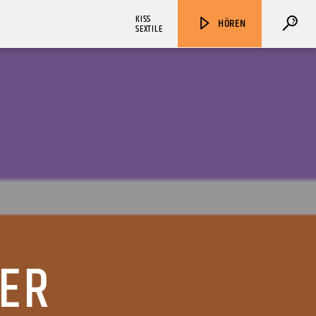
KISS
HÖREN
SEXTILE
ZU HÖREN IN
Münster
90,9 MHz
Steinfurt
103,9 MHz
ER