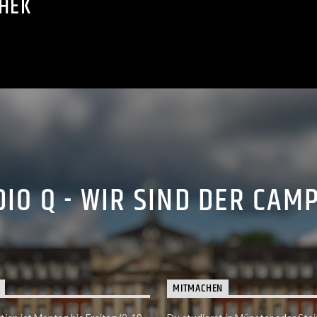
THEK
IO Q - WIR SIND DER CAM
MITMACHEN