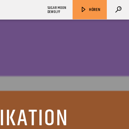
SUGAR MOON
HÖREN
DEWOLFF
ZU HÖREN IN
Münster
90,9 MHz
Steinfurt
103,9 MHz
IKATION