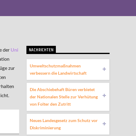
NACHRICHTEN
e der
Uni
ation
Umweltschutzmaßnahmen
üge zur
verbessern die Landwirtschaft
ten
rhalten
Die Abschiebehaft Büren verbietet
icht.
der Nationalen Stelle zur Verhütung
von Folter den Zutritt
Neues Landesgesetz zum Schutz vor
Diskriminierung