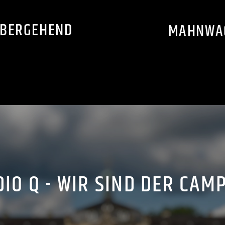
ÜBERGEHEND
MAHNWAC
IO Q - WIR SIND DER CAM