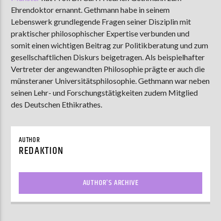
Ehrendoktor ernannt. Gethmann habe in seinem
Lebenswerk grundlegende Fragen seiner Disziplin mit
praktischer philosophischer Expertise verbunden und
AKTUELLE SENDUNG
somit einen wichtigen Beitrag zur Politikberatung und zum
MOEBIUS
gesellschaftlichen Diskurs beigetragen. Als beispielhafter
12:00
24:00
Vertreter der angewandten Philosophie prägte er auch die
münsteraner Universitätsphilosophie. Gethmann war neben
seinen Lehr- und Forschungstätigkeiten zudem Mitglied
des Deutschen Ethikrathes.
ZU HÖREN IN
Münster
90,9 MHz
Steinfurt
103,9 MHz
AUTHOR
REDAKTION
AUTHOR'S ARCHIVE