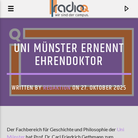
UNI MÜNSTER ERNENNT
EHRENDOKTOR
WRITTEN BY
REDAKTION
ON 27. OKTOBER 2025
AKTUELLER TRACK
CHAMPAGNE PROBLEMS
Der Fachbereich für Geschichte und Philosophie der
Uni
ENNY
Münster
hat Prof. Dr. Carl Friedrich Gethmann zum