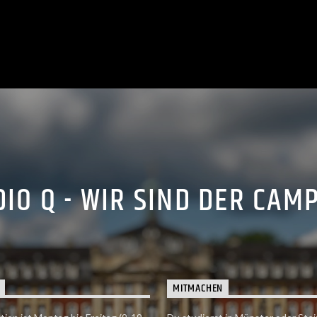
IO Q - WIR SIND DER CAM
MITMACHEN