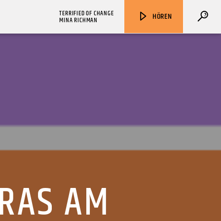
TERRIFIED OF CHANGE
HÖREN
MINA RICHMAN
ZU HÖREN IN
Münster
90,9 MHz
Steinfurt
103,9 MHz
RAS AM