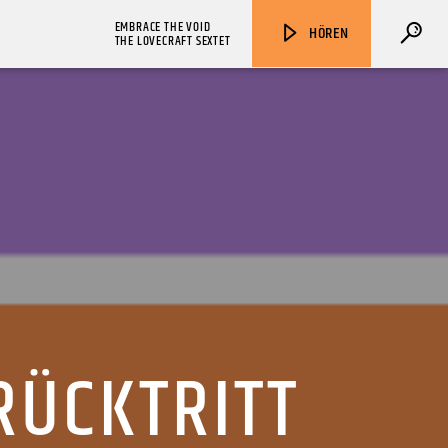
EMBRACE THE VOID
HÖREN
THE LOVECRAFT SEXTET
ZU HÖREN IN
Münster
90,9 MHz
Steinfurt
103,9 MHz
RÜCKTRITT