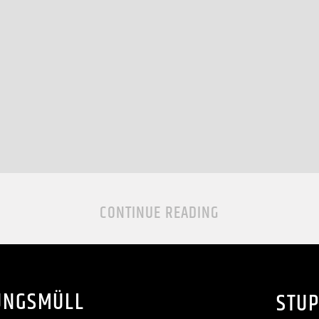
CONTINUE READING
UNGSMÜLL
STU