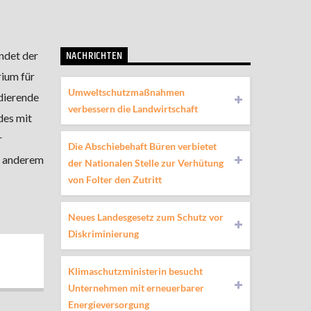
NACHRICHTEN
ndet der
ium für
Umweltschutzmaßnahmen
dierende
verbessern die Landwirtschaft
des mit
r
Die Abschiebehaft Büren verbietet
r anderem
der Nationalen Stelle zur Verhütung
von Folter den Zutritt
Neues Landesgesetz zum Schutz vor
Diskriminierung
Klimaschutzministerin besucht
Unternehmen mit erneuerbarer
Energieversorgung