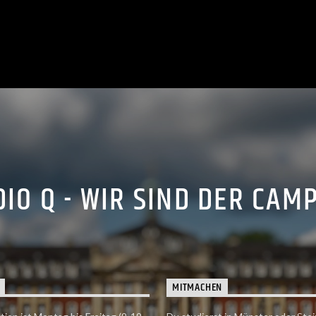
IO Q - WIR SIND DER CAM
MITMACHEN