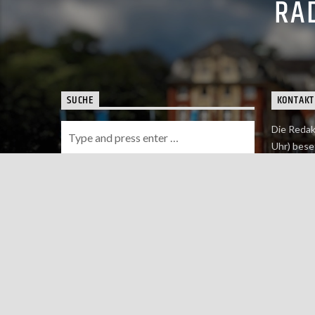
RAD
SUCHE
KONTAKT
Die Redak
Uhr) bese
Wie du uns