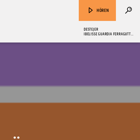
HÖREN
DESTEJER
IBELISSE GUARDIA FERRAGUTTI
AND FRANK ROSALY
ZU HÖREN IN
Münster
90,9 MHz
Steinfurt
103,9 MHz