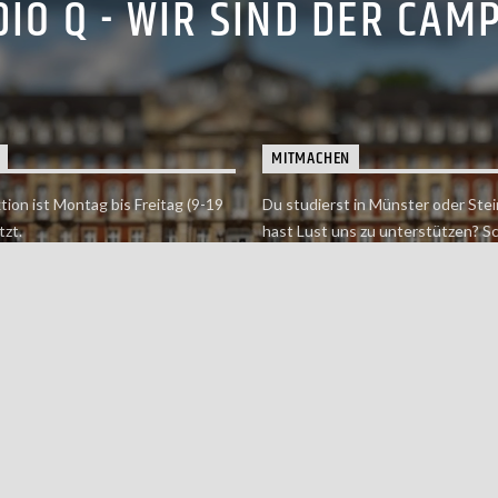
IO Q - WIR SIND DER CAM
MITMACHEN
tion ist Montag bis Freitag (9-19
Du studierst in Münster oder Stei
tzt.
hast Lust uns zu unterstützen? S
 erreichst findet du hier.
einfach in der Redaktion vorbei o
dich bei uns.
Jetzt mitmachen