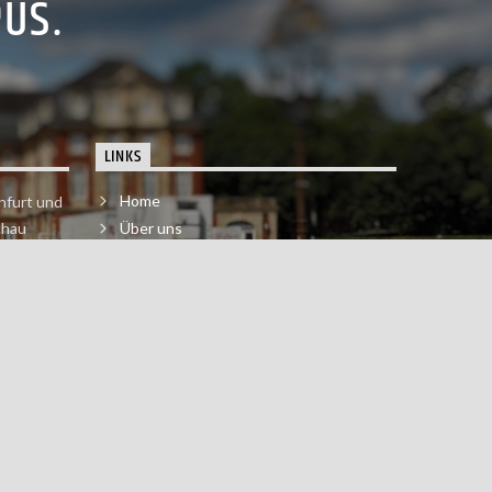
PUS.
LINKS
Home
nfurt und
chau
Über uns
der melde
Impressum & Datenschutzerklärung