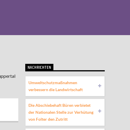
NACHRICHTEN
uppertal
Umweltschutzmaßnahmen
verbessern die Landwirtschaft
Die Abschiebehaft Büren verbietet
der Nationalen Stelle zur Verhütung
von Folter den Zutritt