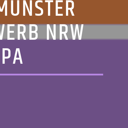
 MÜNSTER
WERB NRW
OPA