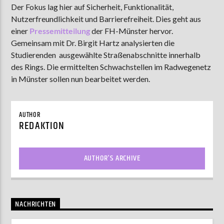
Der Fokus lag hier auf Sicherheit, Funktionalität,
Nutzerfreundlichkeit und Barrierefreiheit. Dies geht aus
einer
Pressemitteilung
der FH-Münster hervor.
AKTUELLE SENDUNG
Gemeinsam mit Dr. Birgit Hartz analysierten die
MOEBIUS
Studierenden ausgewählte Straßenabschnitte innerhalb
des Rings. Die ermittelten Schwachstellen im Radwegenetz
00:00
09:00
in Münster sollen nun bearbeitet werden.
ZU HÖREN IN
Münster
90,9 MHz
Steinfurt
103,9 MHz
AUTHOR
REDAKTION
AUTHOR'S ARCHIVE
NACHRICHTEN