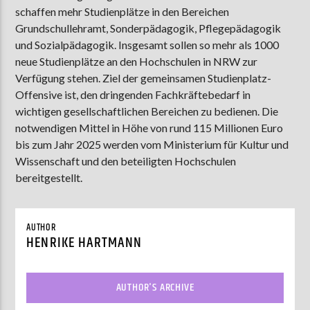
schaffen mehr Studienplätze in den Bereichen
Grundschullehramt, Sonderpädagogik, Pflegepädagogik
und Sozialpädagogik. Insgesamt sollen so mehr als 1000
AKTUELLE SENDUNG
neue Studienplätze an den Hochschulen in NRW zur
MOEBIUS
Verfügung stehen. Ziel der gemeinsamen Studienplatz-
00:00
09:00
Offensive ist, den dringenden Fachkräftebedarf in
wichtigen gesellschaftlichen Bereichen zu bedienen. Die
notwendigen Mittel in Höhe von rund 115 Millionen Euro
bis zum Jahr 2025 werden vom Ministerium für Kultur und
ZU HÖREN IN
Münster
90,9 MHz
Steinfurt
103,9 MHz
Wissenschaft und den beteiligten Hochschulen
bereitgestellt.
AUTHOR
HENRIKE HARTMANN
AUTHOR'S ARCHIVE