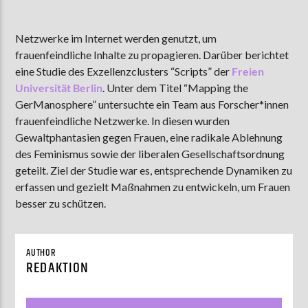
Netzwerke im Internet werden genutzt, um
frauenfeindliche Inhalte zu propagieren. Darüber berichtet
AKTUELLE SENDUNG
MOEBIUS
eine Studie des Exzellenzclusters “Scripts” der
Freien
Universität Berlin
. Unter dem Titel “Mapping the
00:00
18:00
GerManosphere” untersuchte ein Team aus Forscher*innen
frauenfeindliche Netzwerke. In diesen wurden
Gewaltphantasien gegen Frauen, eine radikale Ablehnung
ZU HÖREN IN
Münster
90,9 MHz
Steinfurt
103,9 MHz
des Feminismus sowie der liberalen Gesellschaftsordnung
geteilt. Ziel der Studie war es, entsprechende Dynamiken zu
erfassen und gezielt Maßnahmen zu entwickeln, um Frauen
besser zu schützen.
AUTHOR
REDAKTION