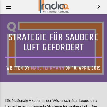
STRATEGIE FÜR SAUBERE
LUFT GEFORDERT
WRITTEN BY
MARC FEHRMANN
ON 10. APRIL 2019
AKTUELLER TRACK
NAIVE
Die Nationale Akademie der Wissenschaften Leopoldina
THE KOOKS
fordert eine bundesweite Strategie für saubere Luft. Dies