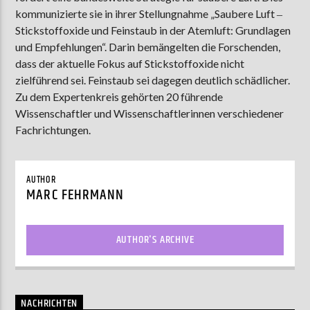
kommunizierte sie in ihrer Stellungnahme „Saubere Luft ‒
Stickstoffoxide und Feinstaub in der Atemluft: Grundlagen
und Empfehlungen“. Darin bemängelten die Forschenden,
AKTUELLE SENDUNG
dass der aktuelle Fokus auf Stickstoffoxide nicht
MOEBIUS
zielführend sei. Feinstaub sei dagegen deutlich schädlicher.
00:00
18:00
Zu dem Expertenkreis gehörten 20 führende
Wissenschaftler und Wissenschaftlerinnen verschiedener
Fachrichtungen.
ZU HÖREN IN
Münster
90,9 MHz
Steinfurt
103,9 MHz
AUTHOR
MARC FEHRMANN
AUTHOR'S ARCHIVE
NACHRICHTEN