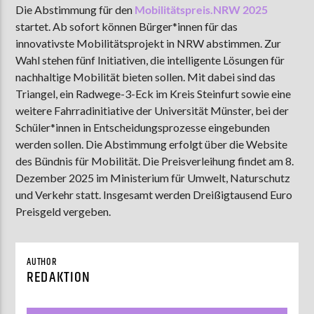
Die Abstimmung für den
Mobilitätspreis.NRW 2025
startet. Ab sofort können Bürger*innen für das
innovativste Mobilitätsprojekt in NRW abstimmen. Zur
AKTUELLE SENDUNG
Wahl stehen fünf Initiativen, die intelligente Lösungen für
MOEBIUS
nachhaltige Mobilität bieten sollen. Mit dabei sind das
Triangel, ein Radwege-3-Eck im Kreis Steinfurt sowie eine
00:00
09:00
weitere Fahrradinitiative der Universität Münster, bei der
Schüler*innen in Entscheidungsprozesse eingebunden
werden sollen. Die Abstimmung erfolgt über die Website
ZU HÖREN IN
Münster
90,9 MHz
Steinfurt
103,9 MHz
des Bündnis für Mobilität. Die Preisverleihung findet am 8.
Dezember 2025 im Ministerium für Umwelt, Naturschutz
und Verkehr statt. Insgesamt werden Dreißigtausend Euro
Preisgeld vergeben.
AUTHOR
REDAKTION