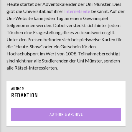
Heute startet der Adventskalender der Uni Münster. Dies
gibt die Universität auf ihrer
Internetseite
bekannt. Auf der
Uni-Website kann jeden Tag an einem Gewinnspiel
AKTUELLE SENDUNG
teilgenommen werden. Dabei versteckt sich hinter jedem
MOEBIUS
Türchen eine Fragestellung, die es zu beantworten gilt.
Unter den Preisen befinden sich beispielsweise Karten für
00:00
18:00
die “Heute-Show” oder ein Gutschein für den
Hochschulsport im Wert von 100€. Teilnahmeberechtigt
sind nicht nur alle Studierenden der Uni Münster, sondern
ZU HÖREN IN
Münster
90,9 MHz
Steinfurt
103,9 MHz
alle Rätsel-Interessierten.
AUTHOR
REDAKTION
AUTHOR'S ARCHIVE