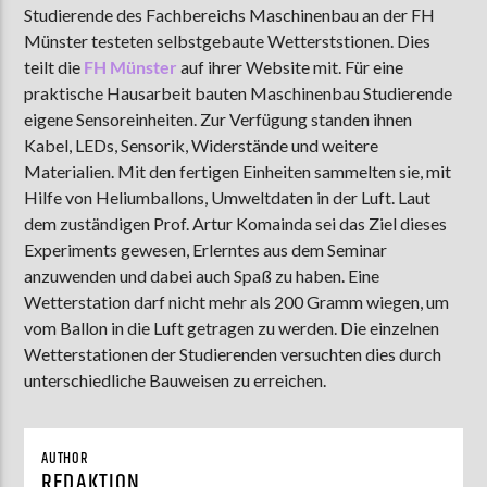
Studierende des Fachbereichs Maschinenbau an der FH
Münster testeten selbstgebaute Wetterststionen. Dies
teilt die
FH Münster
auf ihrer Website mit. Für eine
AKTUELLE SENDUNG
praktische Hausarbeit bauten Maschinenbau Studierende
MOEBIUS
eigene Sensoreinheiten. Zur Verfügung standen ihnen
Kabel, LEDs, Sensorik, Widerstände und weitere
12:00
18:00
Materialien. Mit den fertigen Einheiten sammelten sie, mit
Hilfe von Heliumballons, Umweltdaten in der Luft. Laut
dem zuständigen Prof. Artur Komainda sei das Ziel dieses
ZU HÖREN IN
Münster
90,9 MHz
Steinfurt
103,9 MHz
Experiments gewesen, Erlerntes aus dem Seminar
anzuwenden und dabei auch Spaß zu haben. Eine
Wetterstation darf nicht mehr als 200 Gramm wiegen, um
vom Ballon in die Luft getragen zu werden. Die einzelnen
Wetterstationen der Studierenden versuchten dies durch
unterschiedliche Bauweisen zu erreichen.
AUTHOR
REDAKTION