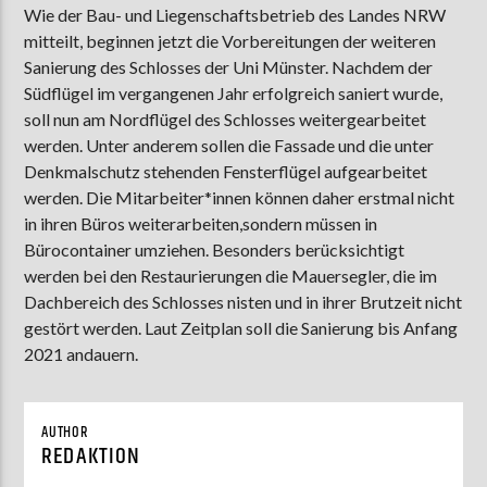
Wie der Bau- und Liegenschaftsbetrieb des Landes NRW
mitteilt, beginnen jetzt die Vorbereitungen der weiteren
Sanierung des Schlosses der Uni Münster. Nachdem der
AKTUELLE SENDUNG
Südflügel im vergangenen Jahr erfolgreich saniert wurde,
MOEBIUS
soll nun am Nordflügel des Schlosses weitergearbeitet
werden. Unter anderem sollen die Fassade und die unter
00:00
18:00
Denkmalschutz stehenden Fensterflügel aufgearbeitet
werden. Die Mitarbeiter*innen können daher erstmal nicht
in ihren Büros weiterarbeiten,sondern müssen in
ZU HÖREN IN
Münster
90,9 MHz
Steinfurt
103,9 MHz
Bürocontainer umziehen. Besonders berücksichtigt
werden bei den Restaurierungen die Mauersegler, die im
Dachbereich des Schlosses nisten und in ihrer Brutzeit nicht
gestört werden. Laut Zeitplan soll die Sanierung bis Anfang
2021 andauern.
AUTHOR
REDAKTION