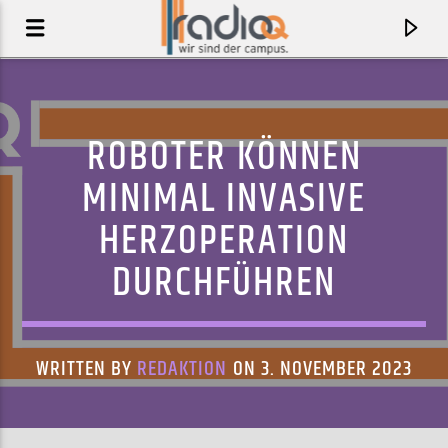
ROBOTER KÖNNEN
MINIMAL INVASIVE
HERZOPERATION
DURCHFÜHREN
WRITTEN BY
REDAKTION
ON 3. NOVEMBER 2023
AKTUELLER TRACK
BAD COMPANY (ELGAR FRIEDMANN REMIX)
LOWLAKES