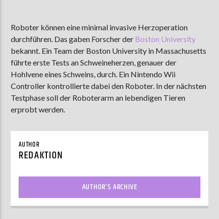
Roboter können eine minimal invasive Herzoperation
durchführen. Das gaben Forscher der
Boston University
AKTUELLE SENDUNG
ABWASCH
bekannt. Ein Team der Boston University in Massachusetts
führte erste Tests an Schweineherzen, genauer der
18:00
19:00
Hohlvene eines Schweins, durch. Ein Nintendo Wii
Controller kontrollierte dabei den Roboter. In der nächsten
Testphase soll der Roboterarm an lebendigen Tieren
ZU HÖREN IN
Münster
90,9 MHz
Steinfurt
103,9 MHz
erprobt werden.
AUTHOR
REDAKTION
AUTHOR'S ARCHIVE