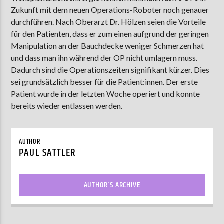
Zukunft mit dem neuen Operations-Roboter noch genauer
durchführen. Nach Oberarzt Dr. Hölzen seien die Vorteile
für den Patienten, dass er zum einen aufgrund der geringen
AKTUELLE SENDUNG
Manipulation an der Bauchdecke weniger Schmerzen hat
MOEBIUS
und dass man ihn während der OP nicht umlagern muss.
12:00
24:00
Dadurch sind die Operationszeiten signifikant kürzer. Dies
sei grundsätzlich besser für die Patient:innen. Der erste
Patient wurde in der letzten Woche operiert und konnte
bereits wieder entlassen werden.
ZU HÖREN IN
Münster
90,9 MHz
Steinfurt
103,9 MHz
AUTHOR
PAUL SATTLER
AUTHOR'S ARCHIVE