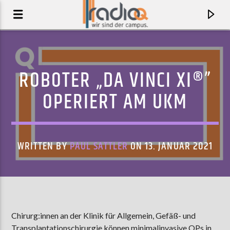
ROBOTER „DA VINCI XI®”
OPERIERT AM UKM
WRITTEN BY
PAUL SATTLER
ON 13. JANUAR 2021
AKTUELLER TRACK
WOLVES
Chirurg:innen an der Klinik für Allgemein, Gefäß- und
WU-TANG CLAN
Transplantationschirurgie können minimalinvasive OPs in