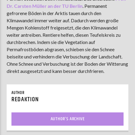
Dr. Carsten Müller an der TU Berlin
. Permanent
gefrorene Böden in der Arktis tauen durch den
Klimawandel immer weiter auf. Dadurch werden große
AKTUELLE SENDUNG
Mengen Kohlenstoff freigesetzt, die den Klimawandel
MOEBIUS
weiter antreiben. Rentiere helfen, diesen Teufelskreis zu
00:00
18:00
durchbrechen. Indem sie die Vegetation auf
Permafrostböden abgrasen, schieben sie den Schnee
beiseite und verhindern die Verbuschung der Landschaft.
Ohne Schnee und Verbuschung ist der Boden der Witterung
ZU HÖREN IN
Münster
90,9 MHz
Steinfurt
103,9 MHz
direkt ausgesetzt und kann besser durchfrieren.
AUTHOR
REDAKTION
AUTHOR'S ARCHIVE