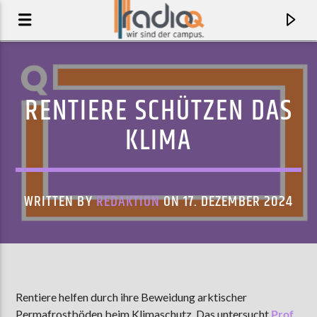
RENTIERE SCHÜTZEN DAS
KLIMA
WRITTEN BY
REDAKTION
ON 17. DEZEMBER 2024
AKTUELLER TRACK
COLD BLOOD
Rentiere helfen durch ihre Beweidung arktischer
KITTY SOLARIS
Permafrostböden beim Klimaschutz. Das untersucht
Prof.