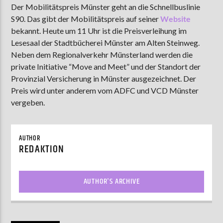
Der Mobilitätspreis Münster geht an die Schnellbuslinie
S90. Das gibt der Mobilitätspreis auf seiner
Website
bekannt. Heute um 11 Uhr ist die Preisverleihung im
AKTUELLE SENDUNG
Lesesaal der Stadtbücherei Münster am Alten Steinweg.
MOEBIUS
Neben dem Regionalverkehr Münsterland werden die
private Initiative “Move and Meet” und der Standort der
12:00
24:00
Provinzial Versicherung in Münster ausgezeichnet. Der
Preis wird unter anderem vom ADFC und VCD Münster
vergeben.
ZU HÖREN IN
Münster
90,9 MHz
Steinfurt
103,9 MHz
AUTHOR
REDAKTION
AUTHOR'S ARCHIVE