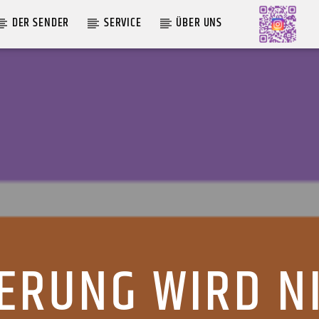
DER SENDER
SERVICE
ÜBER UNS
AKTUELLE SENDUNG
MOEBIUS
12:00
24:00
IERUNG WIRD N