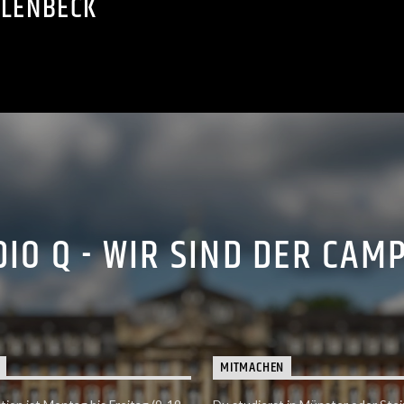
KLENBECK
IO Q - WIR SIND DER CAM
MITMACHEN