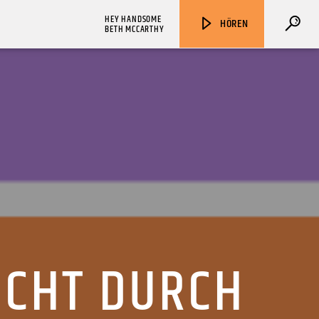
HEY HANDSOME
HÖREN
BETH MCCARTHY
ZU HÖREN IN
Münster
90,9 MHz
Steinfurt
103,9 MHz
ICHT DURCH