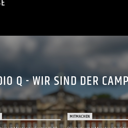
SE
IO Q - WIR SIND DER CAM
MITMACHEN