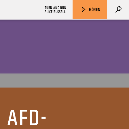
TURN AND RUN
HÖREN
ALICE RUSSELL
ZU HÖREN IN
Münster
90,9 MHz
Steinfurt
103,9 MHz
 AFD-