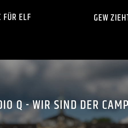
 FÜR ELF
GEW ZIEH
IO Q - WIR SIND DER CAM