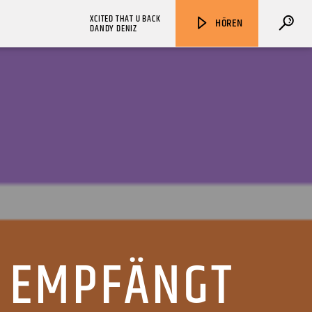
XCITED THAT U BACK
HÖREN
DANDY DENIZ
ZU HÖREN IN
Münster
90,9 MHz
Steinfurt
103,9 MHz
 EMPFÄNGT