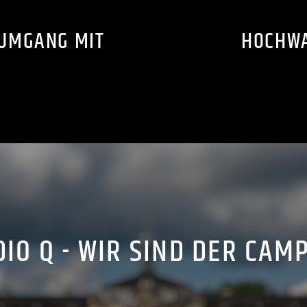
 UMGANG MIT
HOCHWA
IO Q - WIR SIND DER CAM