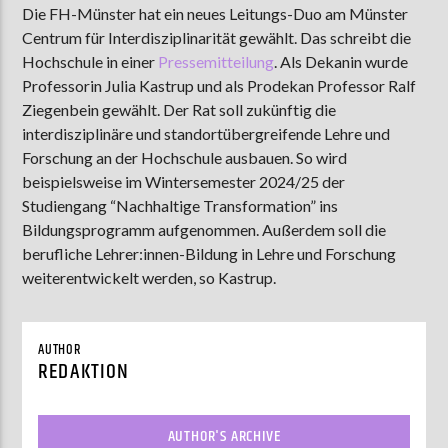
Die FH-Münster hat ein neues Leitungs-Duo am Münster
Centrum für Interdisziplinarität gewählt.
Das schreibt die
Hochschule in einer
Pressemitteilung
. Als Dekanin wurde
AKTUELLE SENDUNG
Professorin Julia Kastrup und als Prodekan Professor Ralf
LIVE VON DER AUSZÄHLUNG
Ziegenbein gewählt. Der Rat soll zukünftig die
interdisziplinäre und standortübergreifende Lehre und
09:00
12:00
Forschung an der Hochschule ausbauen. So wird
beispielsweise im Wintersemester 2024/25 der
Studiengang “Nachhaltige Transformation” ins
ZU HÖREN IN
Münster
90,9 MHz
Steinfurt
103,9 MHz
Bildungsprogramm aufgenommen. Außerdem soll die
berufliche Lehrer:innen-Bildung in Lehre und Forschung
weiterentwickelt werden, so Kastrup.
AUTHOR
REDAKTION
AUTHOR'S ARCHIVE