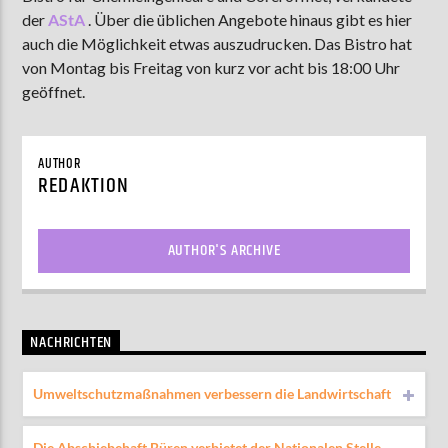
der
AStA
. Über die üblichen Angebote hinaus gibt es hier
auch die Möglichkeit etwas auszudrucken. Das Bistro hat
von Montag bis Freitag von kurz vor acht bis 18:00 Uhr
AKTUELLE SENDUNG
geöffnet.
MOEBIUS
12:00
24:00
AUTHOR
REDAKTION
ZU HÖREN IN
Münster
90,9 MHz
Steinfurt
103,9 MHz
AUTHOR'S ARCHIVE
NACHRICHTEN
Umweltschutzmaßnahmen verbessern die Landwirtschaft
Die Abschiebehaft Büren verbietet der Nationalen Stelle