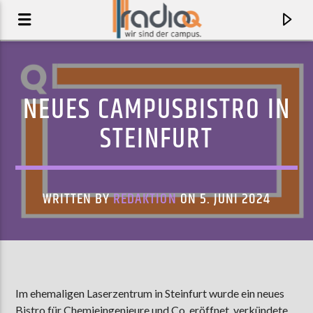
NEUES CAMPUSBISTRO IN
STEINFURT
WRITTEN BY
REDAKTION
ON 5. JUNI 2024
AKTUELLER TRACK
GREATEST HITS
Im ehemaligen Laserzentrum in Steinfurt wurde ein neues
JOCKSTRAP
Bistro für Chemieingenieure und Co. eröffnet, verkündete