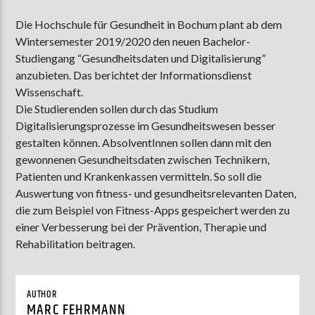
Die Hochschule für Gesundheit in Bochum plant ab dem
Wintersemester 2019/2020 den neuen Bachelor-
AKTUELLE SENDUNG
Studiengang “Gesundheitsdaten und Digitalisierung”
MOEBIUS
anzubieten. Das berichtet der Informationsdienst
Wissenschaft.
12:00
24:00
Die Studierenden sollen durch das Studium
Digitalisierungsprozesse im Gesundheitswesen besser
gestalten können. AbsolventInnen sollen dann mit den
ZU HÖREN IN
Münster
90,9 MHz
Steinfurt
103,9 MHz
gewonnenen Gesundheitsdaten zwischen Technikern,
Patienten und Krankenkassen vermitteln. So soll die
Auswertung von fitness- und gesundheitsrelevanten Daten,
die zum Beispiel von Fitness-Apps gespeichert werden zu
einer Verbesserung bei der Prävention, Therapie und
Rehabilitation beitragen.
AUTHOR
MARC FEHRMANN