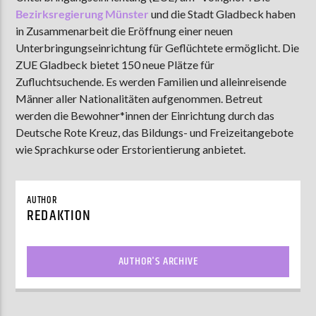
Bezirksregierung Münster
und die Stadt Gladbeck haben
in Zusammenarbeit die Eröffnung einer neuen
Unterbringungseinrichtung für Geflüchtete ermöglicht. Die
AKTUELLE SENDUNG
ZUE Gladbeck bietet 150 neue Plätze für
MOEBIUS
Zufluchtsuchende. Es werden Familien und alleinreisende
00:00
18:00
Männer aller Nationalitäten aufgenommen. Betreut
werden die Bewohner*innen der Einrichtung durch das
Deutsche Rote Kreuz, das Bildungs- und Freizeitangebote
wie Sprachkurse oder Erstorientierung anbietet.
ZU HÖREN IN
Münster
90,9 MHz
Steinfurt
103,9 MHz
AUTHOR
REDAKTION
AUTHOR'S ARCHIVE