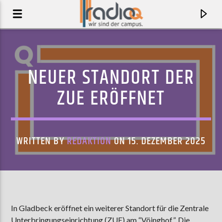
NEUER STANDORT DER
ZUE ERÖFFNET
WRITTEN BY
REDAKTION
ON 15. DEZEMBER 2025
AKTUELLER TRACK
M
In Gladbeck eröffnet ein weiterer Standort für die Zentrale
SOCCER MUMMY
Unterbringungseinrichtung (ZUE) am “Vöinghof”. Die